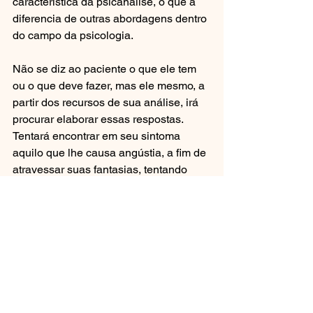
característica da psicanálise, o que a 
diferencia de outras abordagens dentro 
do campo da psicologia.  
Não se diz ao paciente o que ele tem 
ou o que deve fazer, mas ele mesmo, a 
partir dos recursos de sua análise, irá 
procurar elaborar essas respostas. 
Tentará encontrar em seu sintoma 
aquilo que lhe causa angústia, a fim de 
atravessar suas fantasias, tentando 
diminuir o sofrimento.
O psicanalista trabalha com a “hipótese 
diagnóstica” entre neurose, psicose e 
perversão apenas para saber como 
deve ser conduzida a análise.
Trabalharemos esse tema em um 
próximo artigo.  